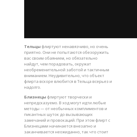
Тельцы
флиртуют ненавязчиво, но очень
приятно. Они не попытаются обезоружить
вас своим обаянием, но обязательно
найдут, чем порадовать, окружат
необременительной заботой и тактичным
вниманием. Неудивительно, что объект
флирта вскоре влюбится в Тельца всерьез и
надолго.
Близнецы
флиртуют творчески и
непредсказуемо. В ход могут идти любые
методы — от необычных комплиментов и
пикантных шуток до вызывающих
замечаний и провокаций. При этом флирт с
Близнецами начинается внезапно и
заканчивается неожиданно, так что стоит