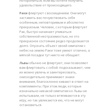
поторопиться, если вы хотите получить
удовольствие от происходящего.
Раки
флиртуют с восхищением. Они могут
заставить вас почувствовать себя
особенным, неповторимым и абсолютно
прекрасным. Человек, с которым флиртует
Рак, быстро начинает упиваться
собственной неотразимостью, но это
прекрасное состояние редко продолжается
долго. Опускать объект своей симпатии с
небес на землю Раки тоже умеют отлично, а
мягкой посадки тут никто не обещает.
Львы
обычно не флиртуют, они позволяют
вам флиртовать с собой: подсказывают, чем
их можно увлечь и заинтересовать,
снисходительно принимают знаки
внимания, благосклонно кивают в ответ на
комплименты. При этом люди, которые
изначально никакой симпатии ко Львы не
испытывали, не только втягиваются в эту
игру, но так увлекаются ею, что не могут
остановиться.