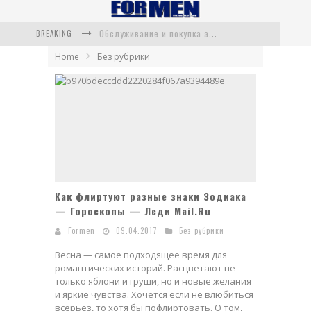
BREAKING
Программа учета рабочего времени: как Kickidler оптимизирует бизнес-процессы
Home
Без рубрики
Брокер Gracex (gracex.tech) отзывы 2026 - вся правда
Ножи Ganzo: качество, стиль и доступность для каждого
Ремонт бытовой техники на дому: быстро, надёжно, без лишних хлопот
Топ-7 ресторанов Москвы: от мишленовской роскоши до скрытых гастрономических жемчужин
Обслуживание и покупка автомобилей BMW в Санкт-Петербурге
Как флиртуют разные знаки Зодиака
— Гороскопы — Леди Mail.Ru
Formen
09.04.2017
Без рубрики
Весна — самое подходящее время для
романтических историй. Расцветают не
только яблони и груши, но и новые желания
и яркие чувства. Хочется если не влюбиться
всерьез, то хотя бы пофлиртовать. О том,