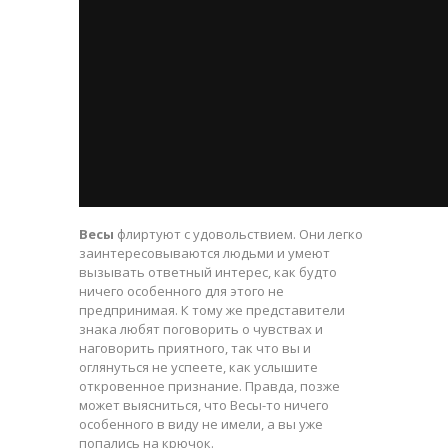
Весы
флиртуют с удовольствием. Они легко
заинтересовываются людьми и умеют
вызывать ответный интерес, как будто
ничего особенного для этого не
предпринимая. К тому же представители
знака любят поговорить о чувствах и
наговорить приятного, так что вы и
оглянуться не успеете, как услышите
откровенное признание. Правда, позже
может выясниться, что Весы-то ничего
особенного в виду не имели, а вы уже
попались на крючок.