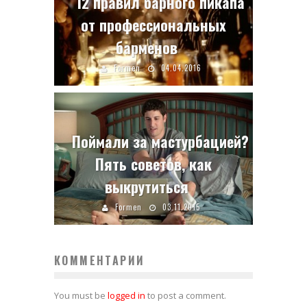
12 правил барного пикапа
от профессиональных
барменов
Formen
04.04.2016
Поймали за мастурбацией?
Пять советов, как
выкрутиться
Formen
03.11.2015
КОММЕНТАРИИ
You must be
logged in
to post a comment.