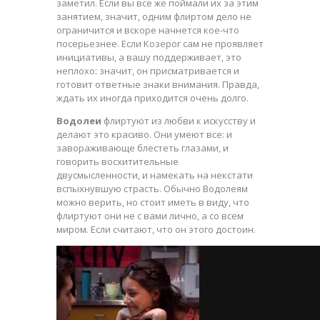
заметил. Если вы все же поймали их за этим
занятием, значит, одним флиртом дело не
ограничится и вскоре начнется кое-что
посерьезнее. Если Козерог сам не проявляет
инициативы, а вашу поддерживает, это
неплохо: значит, он присматривается и
готовит ответные знаки внимания. Правда,
ждать их иногда приходится очень долго.
Водолеи
флиртуют из любви к искусству и
делают это красиво. Они умеют все: и
завораживающе блестеть глазами, и
говорить восхитительные
двусмысленности, и намекать на некстати
вспыхнувшую страсть. Обычно Водолеям
можно верить, но стоит иметь в виду, что
флиртуют они не с вами лично, а со всем
миром. Если считают, что он этого достоин.