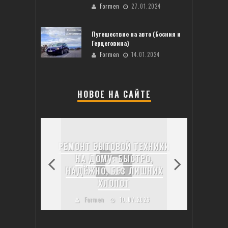
Formen
27.01.2024
Путешествие на авто (Босния и
Герцеговина)
Formen
14.01.2024
НОВОЕ НА САЙТЕ
ТОП-7 РЕСТОРАНОВ
МОСКВЫ: ОТ
ХНИКИ
МИШЛЕНОВСКОЙ РОСКОШИ
О,
ДО СКРЫТЫХ
ОБСЛ
ШНИХ
ГАСТРОНОМИЧЕСКИХ
АВ
ЖЕМЧУЖИН
С
26
Formen
19.06.2026