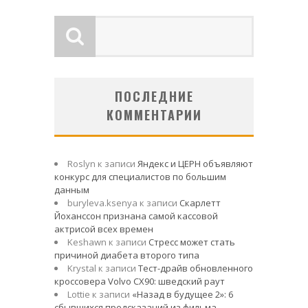
ПОСЛЕДНИЕ
КОММЕНТАРИИ
Roslyn
к записи
Яндекс и ЦЕРН объявляют
конкурс для специалистов по большим
данным
buryleva.ksenya
к записи
Скарлетт
Йоханссон признана самой кассовой
актрисой всех времен
Keshawn
к записи
Стресс может стать
причиной диабета второго типа
Krystal
к записи
Тест-драйв обновленного
кроссовера Volvo CX90: шведский раут
Lottie
к записи
«Назад в будущее 2»: 6
сбывшихся предсказаний из фильма