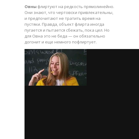
Овны
флиртуют на редкость прямолинейно.
Они знают, что чертовски привлекательны,
и предпочитают не тратить время на
пустяки. Правда, объект флирта иногда
пугается и пытается сбежать, пока цел. Но
для Овна это не беда — он обязательно
догонит и еще немного пофлиртует.