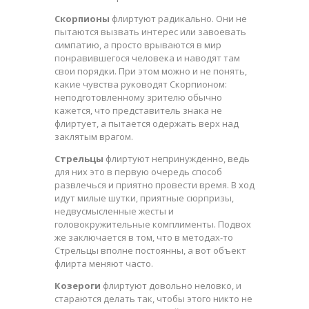
Скорпионы
флиртуют радикально. Они не
пытаются вызвать интерес или завоевать
симпатию, а просто врываются в мир
понравившегося человека и наводят там
свои порядки. При этом можно и не понять,
какие чувства руководят Скорпионом:
неподготовленному зрителю обычно
кажется, что представитель знака не
флиртует, а пытается одержать верх над
заклятым врагом.
Стрельцы
флиртуют непринужденно, ведь
для них это в первую очередь способ
развлечься и приятно провести время. В ход
идут милые шутки, приятные сюрпризы,
недвусмысленные жесты и
головокружительные комплименты. Подвох
же заключается в том, что в методах-то
Стрельцы вполне постоянны, а вот объект
флирта меняют часто.
Козероги
флиртуют довольно неловко, и
стараются делать так, чтобы этого никто не